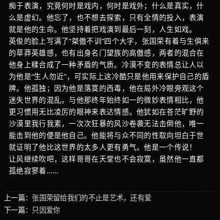
痴于表演，究竟何时是戏内，何时是戏外；什么是真实，什
么是虚幻。他忘了，也不想去探索，只有全情的投入，表演
就是他的生命。他坚持着把戏演到最后一刻，人生如戏。
英俊的脸上写满了“桀傲不训”四个大字，张国荣有着与生俱来
的草莽英雄感，也有出身名门望族的高傲感，两者的混合在
他身上糅合成了一种矛盾的气质。冷漠不变的表情总让人以
为他是“生人勿近”，可实际上这冷酷只是他用来保护自己的盾
牌。他孤独；因为他是落寞的西毒，他在局外冷眼旁观这个
迷失世界的混乱。与他那终年始终如一的微妙表情相比，他
更习惯用无比凌厉的眼神来表达情感。他犹如在苍茫旷野的
沙漠里我行我素，一次次狂暴的风沙卷袭无法击倒他，唯一
能击到他的便是他自己。他能将与众不同的性取向坦白于世
就证明了他比这世界的太多人更有勇气。他是一个传说！
让风继续吹吧，这样哥哥在天堂也不会寂寞，虽然他一直都
孤绝寂寥着……
上一篇：
张国荣留给我们的不止是艺术，还有爱
下一篇：
只因爱你