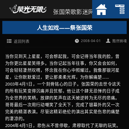
张国荣歌影迷网
人生如戏——祭张国荣
2008-04-01
返回列表
黯然销魂
当你见到天上星星，可会想起我，可会记得当年我的脸，曾
为你更比星星笑得多。当你记起当年往事，你又会会如何，
可会轻轻凄然叹喟，怀念我在你心中照耀过。我像那银河星
星，让你默默爱过，更让那柔柔光辉，为你解痛楚……
2003年4月1日，一个刻骨铭心的日子。张国荣的去世令这天
的所有玩笑变得沉痛并且忧郁，他让这个肆无忌惮的日子成
为全世界的笑柄，放肆的笑声在这天被逆转为无尽的悲痛。
哥哥最后一次用行动嘲笑了全天下，完成了银幕外的又一次
完美的精湛表演。尽管这精彩绝伦的演出其实是伤悲的痛楚
的凄凉的。
2004年4月1日，悲伤从不曾停歇，肃穆取代了无聊的玩笑。