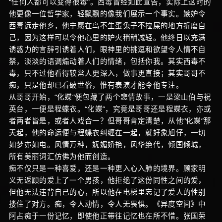
“任何人都可以变得很毒”。西毒曾经如此宣告，实际上这时的
他更像一位哲学家，轻飘飘的像我们展示一个事实。嫉妒令
西毒远走他乡，他宁愿在鸟不生蛋兔子不拉屎的地方折磨自
己，因为这样可以令他心里的妒火稍稍减轻。他终日以充满
诱惑力的言辞引诱着人们，眼神里的挑逗和欲望令人情不自
禁，淡淡的语调煽动着人们的情绪，包括你我。其实西毒不
毒，只不过他看得较常人更深入，做事更直接；其实哥哥不
痴，只是他却已看破世俗，惟有表演才能令他专注。
从哥哥开始，“化蝶”便包藏了两个悲情故事，一是梁山伯与祝
英台，一便是程蝶衣。“化蝶”，究竟是哥哥还是程蝶衣，亦或
者两者皆是，或者人戏合一？但哥哥肯定清楚，从他“化蝶”那
天起，他的命运便与程蝶衣纠缠在一起，就好象旭仔，一切
如梦亦如电。风情万种，妩媚娇艳，风华绝代，倾国倾城，
所有美丽词汇仿佛为他而创造。
痴不仅只是一种喜爱，还是一种更入心入肺的境界。顾家明
义无返顾的爱上了一个男孩，他拒绝了这份同性之间的爱，
但他无法违背自己的心，所以他在电梯里忘记了爱人的性别
搂住了对方。痴，令人动情，令人无畏惧。《异度空间》中
阿占痴于一份记忆，即使他正带往记忆也在所不惜。张国荣