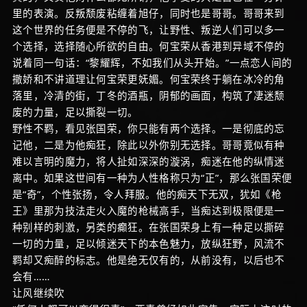
里的表演。反叛颓废粘缠着旭仔，同时也是哥哥。哥哥来到
这个世界的任务便是不停的飞，让野性、叛逆人们可以多一
个选择，选择随心所欲的自由。何宝荣从香港到异域不停的
说着同一句话：“黎耀辉，不如我们从头开始。”一点恋人间的
撒娇和不讲道理让何宝荣更妩媚。何宝荣终于躺在冰冷的角
落里，冷清的街，丁冬的酒瓶，阴郁的画面，构筑了凄迷颓
废的力量，足以撕裂一切。
野性不羁，看见张国荣，你只能有两个选择。一是彻底的忘
记他，二是为他痴狂，除此以外你别无选择。哥哥竟似有种
难以言明的魔力，将人扯如深深的漩涡，痴迷在他的纵情迷
离中。如果这世间有一种为人性格称只为“正”，那么张国荣便
是“奇”，个性张扬，令人拜服。他的痴天下无双，犹如《枪
王》里那为技法走火入魔的枪械高手，当痴达到极限便是一
种别样的刺激，另类的癫狂。在张国荣身上有一种足以撕碎
一切的力量，足以倾迷天下的本色魅力，放纵狂野，风流不
羁却又痴醉的标志。他是绝无仅有的，从前没有，以后也不
会有……
让风继续吹