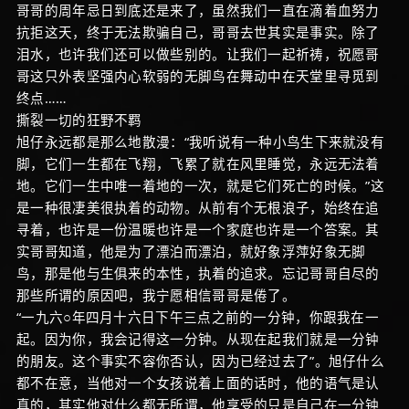
哥哥的周年忌日到底还是来了，虽然我们一直在滴着血努力
抗拒这天，终于无法欺骗自己，哥哥去世其实是事实。除了
泪水，也许我们还可以做些别的。让我们一起祈祷，祝愿哥
哥这只外表坚强内心软弱的无脚鸟在舞动中在天堂里寻觅到
终点……
撕裂一切的狂野不羁
旭仔永远都是那么地散漫：“我听说有一种小鸟生下来就没有
脚，它们一生都在飞翔，飞累了就在风里睡觉，永远无法着
地。它们一生中唯一着地的一次，就是它们死亡的时候。”这
是一种很凄美很执着的动物。从前有个无根浪子，始终在追
寻着，也许是一份温暖也许是一个家庭也许是一个答案。其
实哥哥知道，他是为了漂泊而漂泊，就好象浮萍好象无脚
鸟，那是他与生俱来的本性，执着的追求。忘记哥哥自尽的
那些所谓的原因吧，我宁愿相信哥哥是倦了。
“一九六○年四月十六日下午三点之前的一分钟，你跟我在一
起。因为你，我会记得这一分钟。从现在起我们就是一分钟
的朋友。这个事实不容你否认，因为已经过去了”。旭仔什么
都不在意，当他对一个女孩说着上面的话时，他的语气是认
真的，其实他对什么都无所谓，他享受的只是自己在一分钟