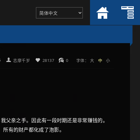
5
志摩千岁
28137
0
字体：
大
中
小
自我父亲之手。因此有一段时期还是非常赚钱的。
，所有的财产都化成了泡影。