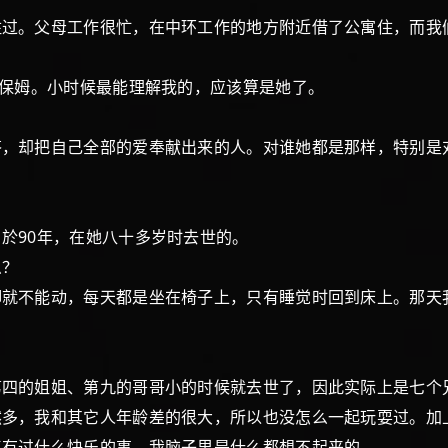
住过。父母工作很忙，在中环工作的地方附近借了公寓住，而我
的保姆。小时候最能理解我的，应该算是她了。
答，却把自己全部的爱奉献出来的人。对谁她都是那样，特别是
於90年，在她八十多岁时去世的。
么？
脚就不能动，每天都是坐在椅子上，只有睡觉时回到床上。那天
第四的姐姐、第九的哥哥小的时候就去世了，因此实际上是七个
然多，我和其它人年龄差的很大，所以也没怎么一起玩耍过。加
忆有过什么快乐的事，我脑子里是什么都想不起来的。