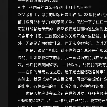
——你对母亲的回忆呢？
* 注：张国荣的母亲于98年十月十八日去世
跟父亲相比，母亲的印象还是比较深。88年我曾经
前并没有那种母子间的亲密关系，突然一下子住在
可最终能够给母亲的，仍然仅仅是钱和物这些物质
母亲那个时候，正好跟父亲的关系开始产生破绽，
外，无论是谁为她做什么，也无法令她快乐。当时
——但是，跟父亲相比，对于你的母亲总还是有那
是的。比如说我留学的事。我一直以为支持我在英
次，允许我去英国留学。……所以说，尽管我的教育
——在你的母亲去世之后，是不是会回忆起各种事
实际上，我原以为母亲去世之后，再也不会想起什
的出生，各种高兴的事，伤感的事，各种各样的事，
——你是否想应该在母亲还在世的时候，多多孝顺
* 短暂的沉默之后* …… 作为我自己的话，我觉