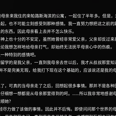
接母亲来我住的来帕路斯海滨的公寓，一起住了半年多。但是，
一起，也不可能立刻感受到那种感情。我一直努力想把这之前的
上的东西。因此母亲看上去并不怎么快乐。
精神上也十分的不安定，虽然她曾经非常爱父亲，父亲却反过来
无论我想怎样地给母亲打气，却始终无法抚平母亲心中的伤痕。
么一种特别的感情吧。
国留学的是我父亲，一直到我母亲去世以后，我才从叔叔那里知
并不是完美无瑕，给我打下现在这个基础的，应该说还是我的
？
么了，可真的当母亲走了之后，回想起很多事情。那并不是各种
仔细想一想都是从母亲那里得到的呵。……所以我非常地感谢
孝顺她？
得已经尽力做了该做的事情。因此并不后悔。即使问问那个世界的