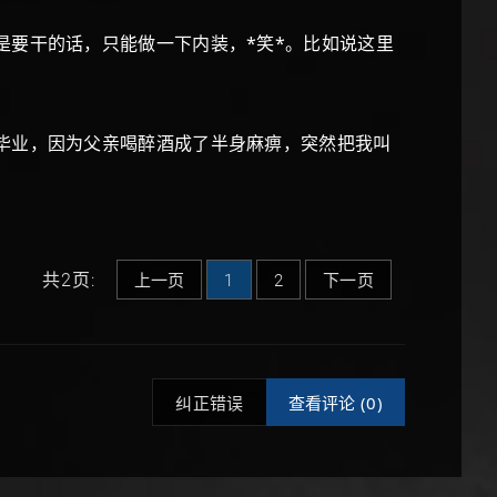
是要干的话，只能做一下内装，*笑*。比如说这里
毕业，因为父亲喝醉酒成了半身麻痹，突然把我叫
共2页:
上一页
1
2
下一页
纠正错误
查看评论 (
0)